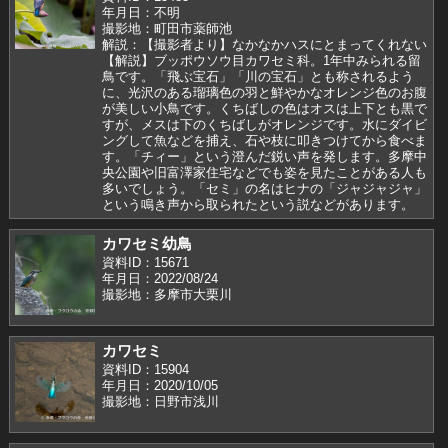
年月日：不明
撮影地：町田市薬師池
解説：【撮影者より】なかなかハスにとまってくれない
【解説】ブッポウソウ目カワセミ科。1年中みられる留
鳥です。「飛ぶ宝石」「川の宝石」とも称されるよう
に、光沢のある瑠璃色の羽と鮮やかなオレンジ色のお腹
が美しい小鳥です。くちばしの色はオスは上下とも黒で
すが、メスは下のくちばしがオレンジです。水にダイビ
ングして魚などを捕え、石や枝に叩きつけてから食べま
す。「チィー」という澄んだ鋭い声を発します。多摩中
央公園や旧富澤家住宅などでも姿を見たことがある人も
多いでしょう。「セミ」の名はヒナの「ジャジャジャ」
という鳴き声から取られたという説などがあります。
カワセミ幼鳥
資料ID：15671
年月日：2022/08/24
撮影地：多摩市大栗川
カワセミ
資料ID：15904
年月日：2020/10/05
撮影地：日野市浅川