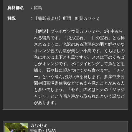
資料群名
留鳥
解説
【撮影者より】所謂 紅葉カワセミ
【解説】ブッポウソウ目カワセミ科。1年中みら
れる留鳥です。「飛ぶ宝石」「川の宝石」とも称
されるように、光沢のある瑠璃色の羽と鮮やかな
オレンジ色のお腹が美しい小鳥です。くちばしの
色はオスは上下とも黒ですが、メスは下のくちば
しがオレンジです。水にダイビングして魚などを
捕え、石や枝に叩きつけてから食べます。「チィ
ー」という澄んだ鋭い声を発します。多摩中央公
園や旧富澤家住宅などでも姿を見たことがある人
も多いでしょう。「セミ」の名はヒナの「ジャジ
ャジャ」という鳴き声から取られたという説など
があります。
カワセミ
資料ID：15483