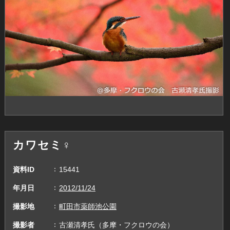
カワセミ♀
資料ID
15441
年月日
2012/11/24
撮影地
町田市薬師池公園
撮影者
古瀬清孝氏（多摩・フクロウの会）