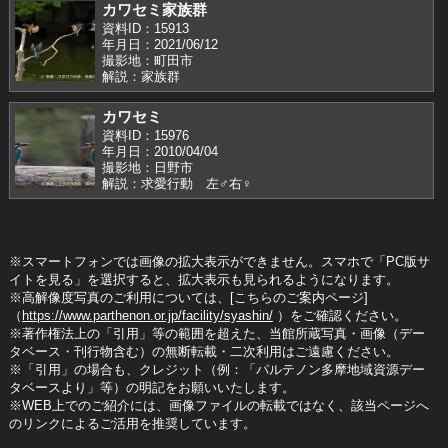
カワセミ家族群
資料ID：15913
年月日：2021/06/12
撮影地：町田市
解説：家族群
カワセミ
資料ID：15976
年月日：2010/04/04
撮影地：日野市
解説：求愛行動 左♂右♀
※スマートフォンでは画像の拡大表示ができません。スマホで「PC版サ
イトを見る」を選択すると、拡大表示も見られるようになります。
※高解像度写真のご利用については、[こちらのご案内ページ]
（
https://www.parthenon.or.jp/facility/syashin/
）をご確認ください。
※著作権法上の「引用」等の範囲を超えた、当館所蔵写真・画像（デー
タベース・刊行物含む）の無断転載・二次利用はご遠慮ください。
※「引用」の場合も、クレジット（例：「パルテノン多摩地域資源デー
タベースより」等）の明記をお願いいたします。
※WEB上でのご紹介には、画像ファイルの転載ではなく、該当ページへ
のリンクによるご活用を推奨しています。