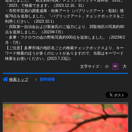
追加しました。「航空斜め写真」チェックボックス＋資料名「2012」
「2023」で検索できます。（2023.12.16、31）
​・市民学芸員の調査成果・街角アート（パブリックアート・彫刻）情
報79点を追加しました。「パブリックアート」チェックボックスをご
利用ください。（2023.10.1）
・貝取第一自治会および新倉氏のご協力により、貝取地区の写真約90
点を追加しました。（2023年7月）
・多摩・フクロウの会の野鳥写真約500点を追加しました。（2023年2
月・7月）
【ご注意】多摩市域の地区名ごとの検索チェックボックスより、キー
ワード検索のほうが多くのヒットがありますので、当面はキーワード
検索をお使いください。(2023.7.23記）
大
文字サイズ：
小
中
検索トップ
資料情報