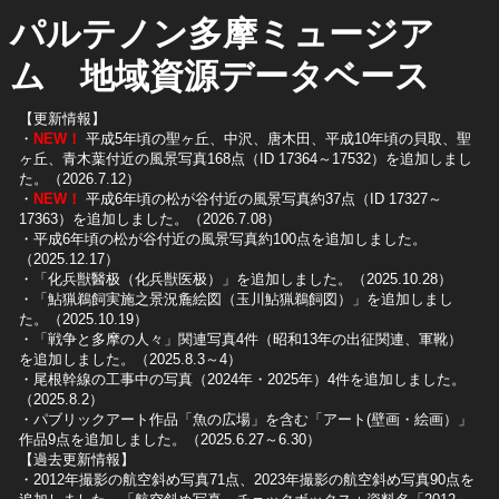
パルテノン多摩ミュージア
ム 地域資源データベース
【更新情報】
・
NEW！
平成5年頃の聖ヶ丘、中沢、唐木田、平成10年頃の貝取、聖
ヶ丘、青木葉付近の風景写真168点（ID 17364～17532）を追加しまし
た。（2026.7.12）
・
NEW！
平成6年頃の松が谷付近の風景写真約37点（ID 17327～
17363）を追加しました。（2026.7.08）
・平成6年頃の松が谷付近の風景写真約100点を追加しました。
（2025.12.17）
・「化兵獣醫极（化兵獣医极）」を追加しました。（2025.10.28）
・「鮎猟鵜飼実施之景況麁絵図（玉川鮎猟鵜飼図）」を追加しまし
た。（2025.10.19）
​・「戦争と多摩の人々」関連写真4件（昭和13年の出征関連、軍靴）
を追加しました。（2025.8.3～4）
​・尾根幹線の工事中の写真（2024年・2025年）4件を追加しました。
（2025.8.2）
​・パブリックアート作品「魚の広場」を含む「アート(壁画・絵画）」
作品9点を追加しました。（2025.6.27～6.30）
【過去更新情報】
・2012年撮影の航空斜め写真71点、2023年撮影の航空斜め写真90点を