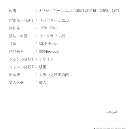
リシツキー，エル LISSITZKY, El 1890 1941
作者
作家名（読み）
リシツキー，エル
制作年
1920–22年
技法・材質
リトグラフ，紙
寸法
53.4×45.4cm
作品番号
000466-002
ジャンル分類1
デザイン
ジャンル分類2
版画
所蔵者
大阪中之島美術館
受入区分
購入
PageTop