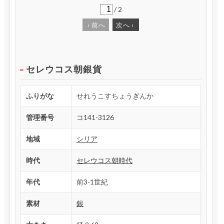
/
2
‹
前へ
次へ
›
セレウコス朝銀貨
ふりがな
せれうこすちょうぎんか
管理番号
コ141-3126
地域
シリア
時代
セレウコス朝時代
年代
前3-1世紀
素材
銀