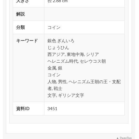
大きさ
径 2.68 cm
解説
分類
コイン
キーワード
銀色 ぎんいろ
じょうひん
西アジア, 東地中海, シリア
ヘレニズム時代, セレウコス朝
金属, 銀
コイン
人物, 男性, ヘレニズム王朝の王・支配
者, 戦士
文字, ギリシア文字
資料ID
3451
PageTop