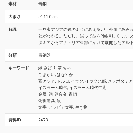
素材
青銅
大きさ
径 11.0 cm
解説
一見東アジアの鏡のようにみえるが、外周にみら
とがわかる。ただし、誤って型を2回押してしまっ
タミアからアナトリア東部にかけて展開したアル
分類
青銅器
キーワード
緑 みどり, 茶 ちゃ
こまかい, はなやか
西アジア, トルコ, イラク, イラク北部, メソポタミア
イスラーム時代, イスラーム時代中期
金属, 銅, 銅合金, 青銅
化粧道具, 鏡
文字, アラビア文字, 生き物
資料ID
2473