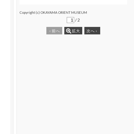
Copyright (c) OKAYAMA ORIENT MUSEUM
/
2
‹
前へ
拡大
次へ
›