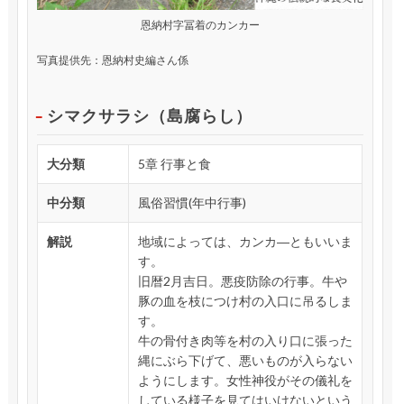
恩納村字冨着のカンカー
写真提供先：恩納村史編さん係
シマクサラシ（島腐らし）
大分類
5章 行事と食
中分類
風俗習慣(年中行事)
解説
地域によっては、カンカ―ともいいま
す。
旧暦2月吉日。悪疫防除の行事。牛や
豚の血を枝につけ村の入口に吊るしま
す。
牛の骨付き肉等を村の入り口に張った
縄にぶら下げて、悪いものが入らない
ようにします。女性神役がその儀礼を
している様子を見てはいけないという