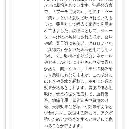
が主に栽培されています。沖縄の方言
で、「フーチ（病気）」を治す「バー
（葉）」という意味で呼ばれているよ
うに、薬草として幅広く家庭で利用さ
れてきました。調理法として、ジュー
シーや汁物の具材にされるほか、薬味
や餅、菓子類にも使い、クロロフィル
（葉緑素）が多いため着色用にも用い
られます。独特の香り成分シネオール
やセキテルペンによりさわやかな香り
があり、肉汁や魚汁、山羊汁の臭み消
しや薬味にもなりますが、この成分に
はせきや鼻水を緩和し、ホルモン調整
効果があるとされます。胃腸の働きを
助け、食欲不振を改善して、血行促
進、鎮痛作用、気管支炎や貧血の改
善、美肌効果など様々な効果があると
いわれます。調理する際には、アクが
強いためアク抜きをするとおいしく食
べることができます。