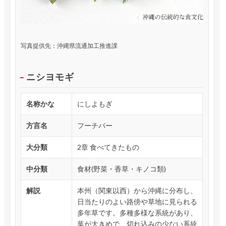
写真提供先：沖縄県流通加工推進課
ニシヨモギ
名称かな
にしよもぎ
方言名
フーチバー
大分類
2章 食べてきたもの
中分類
食材(野菜・香草・キノコ類)
解説
本州（関東以西）から沖縄に分布し、
日当たりのよい路傍や草地に見られる
多年草です。多種多様な系統があり、
葉が大きめで、切れ込みの少ない系統