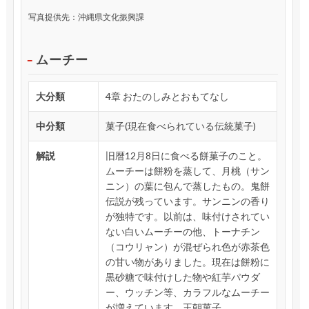
写真提供先：沖縄県文化振興課
ムーチー
大分類
4章 おたのしみとおもてなし
中分類
菓子(現在食べられている伝統菓子)
解説
旧暦12月8日に食べる餅菓子のこと。
ムーチーは餅粉を蒸して、月桃（サン
ニン）の葉に包んで蒸したもの。鬼餅
伝説が残っています。サンニンの香り
が独特です。以前は、味付けされてい
ない白いムーチーの他、トーナチン
（コウリャン）が混ぜられ色が赤茶色
の甘い物がありました。現在は餅粉に
黒砂糖で味付けした物や紅芋パウダ
ー、ウッチン等、カラフルなムーチー
が増えています。王朝菓子。