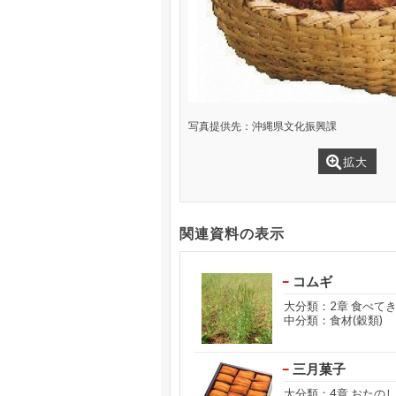
写真提供先：沖縄県文化振興課
拡大
関連資料の表示
コムギ
大分類：2章 食べて
中分類：食材(穀類)
三月菓子
大分類：4章 おたの