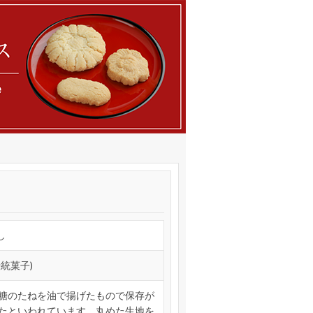
し
統菓子)
糖のたねを油で揚げたもので保存が
たといわれています。丸めた生地を