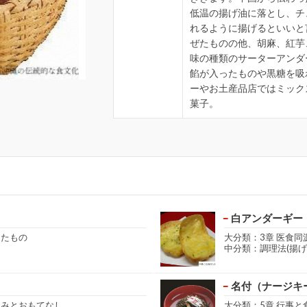
低温の揚げ油に落とし、チ
れるように揚げるといいと
ぜたものの他、胡麻、紅芋
味の種類のサーターアンダ
餡が入ったものや黒糖を吸
ーやお土産品店ではミック
菓子。
白アンダーギー
きたもの
大分類：3章 医食同
中分類：調理法(揚げ
名付（ナージキ
しみとおもてなし
大分類：5章 行事と