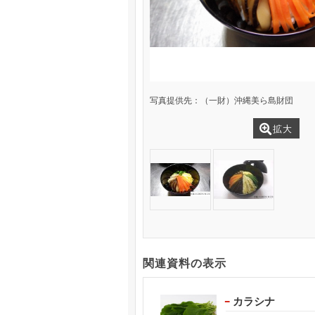
写真提供先：（一財）沖縄美ら島財団
拡大
関連資料の表示
カラシナ