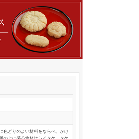
に色どりのよい材料をならべ、かけ
飯の上に盛る食材はシイタケ、タケ