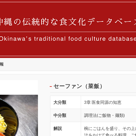
報
セーファン（菜飯）
大分類
3章 医食同源の知恵
中分類
調理法(ご飯物・麺類)
解説
椀にごはんを盛り、その上
汁をかけて食べる料理。ご