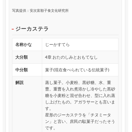
写真提供：安次富順子食文化研究所
ジーカステラ
名称かな
じーかすてら
大分類
4章 おたのしみとおもてなし
中分類
菓子(現在食べられている伝統菓子)
解説
蒸し菓子。小麦粉、黒砂糖、水、重
曹。重曹を入れ煮溶かし冷やした黒砂
糖を小麦粉と混ぜ合わせ、型に入れ蒸
し上げたもの。アガラサーとも言いま
す。
星形のジーカステラを「チヌミータ
ン」と言い、庶民の駄菓子だったそう
です。