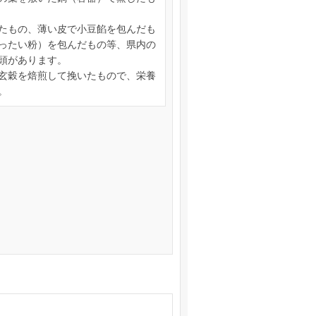
たもの、薄い皮で小豆餡を包んだも
ったい粉）を包んだもの等、県内の
頭があります。
玄穀を焙煎して挽いたもので、栄養
。