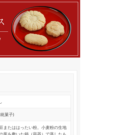
し
統菓子)
豆またははったい粉。小麦粉の生地
の葉を敷いた鍋（容器）で蒸したも