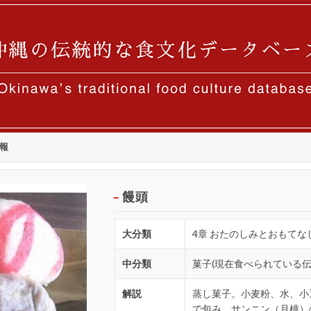
報
饅頭
大分類
4章 おたのしみとおもてな
中分類
菓子(現在食べられている伝
解説
蒸し菓子。小麦粉、水、小
で包み、サンニン（月桃）