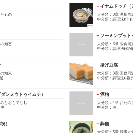
イナムドゥチ（
きたもの
大分類：3章 医食同
中分類：調理法(汁も
ソーミンプット
源の知恵
大分類：3章 医食同
中分類：調理法(煮物
ー
揚げ豆腐
源の知恵
大分類：3章 医食同
)
中分類：調理法(揚げ
グダンヌウトゥイムチ）
酒粕
しみとおもてなし
大分類：4章 おた
食事
中分類：酒
年祝）
葬儀
食
大分類：5章 行事と