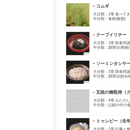
コムギ
大分類：2章 食べて
中分類：食材(穀類)
クーブイリチー
大分類：3章 医食同
中分類：調理法(煮物)
ソーミンタシヤ
大分類：3章 医食同
中分類：調理法(炒め物
五段の御取持（
大分類：4章 おたの
中分類：記録の中の
トゥシビー（生
大分類：5章 行事と