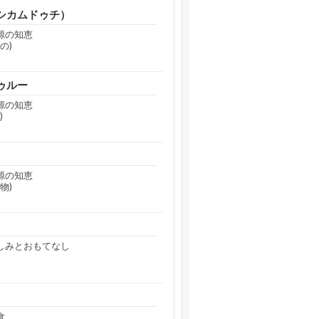
シカムドゥチ）
源の知恵
の)
ゥルー
源の知恵
)
源の知恵
物)
のしみとおもてなし
食