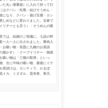
いた丸い漆重箱）に入れて持って行
にはクバン・松風・結びそうめん・
後になり、クバン・揚げ豆腐・カシ
煮しめなどに変わりました。女家で
イリチーとも言う）・そうめんの吸
里では、結婚のご祝儀に、七品の料
客一人一人に出されました。豚肉入
・お吸い物・長皿に九種のお茶請
の脂かす）・クーブイリチー・御菜
お吸い物は「三種の取替」といっ
物、次に中味の吸い物、最後にイナ
お茶請けは、カシティラ、かまぼ
花イカ、ミヌダル、昆布巻、寒天、