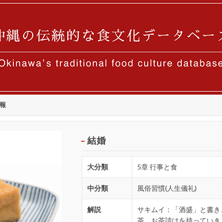
報
結婚
大分類
5章 行事と食
中分類
風俗習慣(人生儀礼)
解説
サキムイ：「酒盛」と書き
茶。お茶請けを持っていき