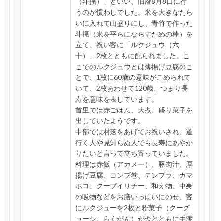
（斗掻）」といい、旧暦8月8日に行
うのが慣わしでした。米を大きなたら
いに入れて山盛りにし、青竹で作った
斗掻（米を平らにならすための棒）を
立て、祝い客に「ルクジュウ（六
十）」2枚とともに配られました。こ
こでのルクジュウとは薄揚げ豆腐のこ
とで、1枚に60歳の意味がこめられて
いて、2枚あわせて120歳、つまり長
寿を意味を表しています。
首里では赤ごはん、大煮、盛り菓子を
出していたようです。
中部では村落をあげてお祝いされ、道
行く人や見知らぬ人でも長寿にあやか
りたいと言って立ち寄っていました。
料理は赤飯（アカメー）、豚肉汁、厚
揚げ豆腐、コンブ巻、テンプラ、カマ
ボコ、クーブイリチー、和え物、中身
の吸物などをお膳いっぱいにのせ、客
にルクジューを2枚と粉菓子（クーグ
ヮーシ。らくがん）が盃とともに手渡