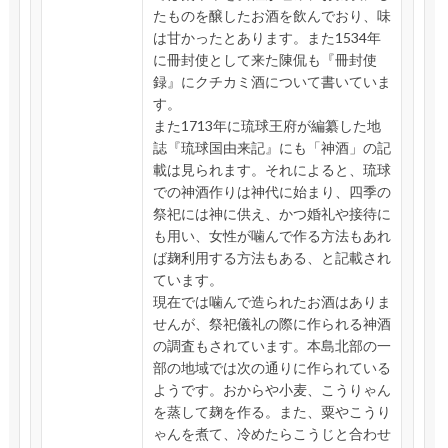
たものを醸したお酒を飲んでおり、味
は甘かったとあります。また1534年
に冊封使として来た陳侃も『冊封使
録』にクチカミ酒について書いていま
す。
また1713年に琉球王府が編纂した地
誌『琉球国由来記』にも「神酒」の記
載は見られます。それによると、琉球
での神酒作りは神代に始まり、四季の
祭祀には神に供え、かつ婚礼や接待に
も用い、女性が噛んで作る方法もあれ
ば麹利用する方法もある、と記載され
ています。
現在では噛んで造られたお酒はありま
せんが、祭祀儀礼の際に作られる神酒
の調査もされています。本島北部の一
部の地域では次の通りに作られている
ようです。おからや小麦、こうりゃん
を蒸して麹を作る。また、粟やこうり
ゃんを煮て、冷めたらこうじと合わせ