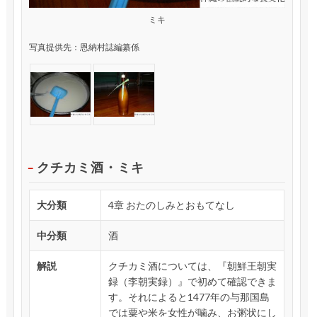
ミキ
写真提供先：恩納村誌編纂係
クチカミ酒・ミキ
大分類
4章 おたのしみとおもてなし
中分類
酒
解説
クチカミ酒については、『朝鮮王朝実
録（李朝実録）』で初めて確認できま
す。それによると1477年の与那国島
では粟や米を女性が噛み、お粥状にし