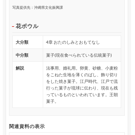
写真提供先：沖縄県文化振興課
花ボウル
大分類
4章 おたのしみとおもてなし
中分類
菓子(現在食べられている伝統菓子)
解説
法事用、婚礼用。卵黄、砂糖、小麦粉
をこねた生地を薄くのばし、飾り切り
をした焼き菓子。江戸時代、江戸で流
行った菓子が琉球に伝わり、現在も残
っているものといわれています。王朝
菓子。
関連資料の表示