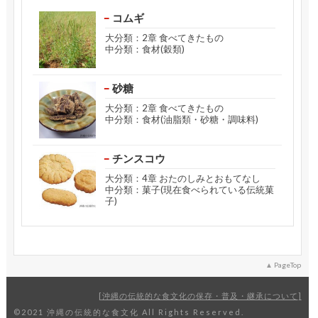
コムギ
大分類：2章 食べてきたもの
中分類：食材(穀類)
砂糖
大分類：2章 食べてきたもの
中分類：食材(油脂類・砂糖・調味料)
チンスコウ
大分類：4章 おたのしみとおもてなし
中分類：菓子(現在食べられている伝統菓
子)
PageTop
沖縄の伝統的な食文化の保存・普及・継承について
©2021 沖縄の伝統的な食文化 All Rights Reserved.