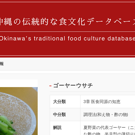
報
ゴーヤーウサチ
大分類
3章 医食同源の知恵
中分類
調理法(和え物・酢の物)
解説
夏野菜の代表ゴーヤー（ニ
な酢の物。半月型の薄切り