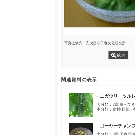
写真提供先：安次富順子食文化研究所
拡大
関連資料の表示
ニガウリ ツル
大分類：2章 食べて
中分類：食材(野菜・
ゴーヤーチャン
大分類：3章 医食同