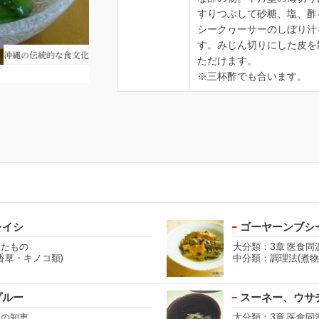
すりつぶして砂糖、塩、酢
シークヮーサーのしぼり汁
す。みじん切りにした皮を
ただけます。
※三杯酢でも合います。
レイシ
ゴーヤーンブシ
きたもの
大分類：3章 医食同
香草・キノコ類)
中分類：調理法(煮物
プルー
スーネー、ウサ
源の知恵
大分類：3章 医食同