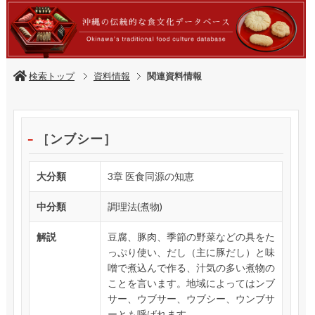
検索トップ
資料情報
関連資料情報
［ンブシー］
大分類
3章 医食同源の知恵
中分類
調理法(煮物)
解説
豆腐、豚肉、季節の野菜などの具をた
っぷり使い、だし（主に豚だし）と味
噌で煮込んで作る、汁気の多い煮物の
ことを言います。地域によってはンブ
サー、ウブサー、ウブシー、ウンブサ
ーとも呼ばれます。