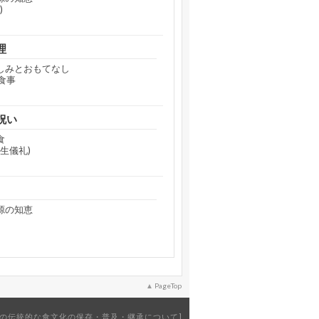
)
理
のしみとおもてなし
食事
祝い
食
生儀礼)
源の知恵
PageTop
の伝統的な食文化の保存・普及・継承について