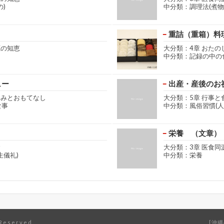
)
中分類：調理法(煮物
重詰（重箱）料
源の知恵
大分類：4章 おた
中分類：記録の中の
ュー
出産・産後のお
しみとおもてなし
大分類：5章 行事と
食事
中分類：風俗習慣(人
栄養 （文章）
食
大分類：3章 医食同
生儀礼)
中分類：栄養
eserved.
沖縄