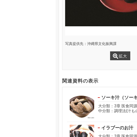
写真提供先：沖縄県文化振興課
拡大
関連資料の表示
ソーキ汁（ソー
大分類：3章 医食同
中分類：調理法(汁もの
イラブーのお汁
大分類：3章 医食同