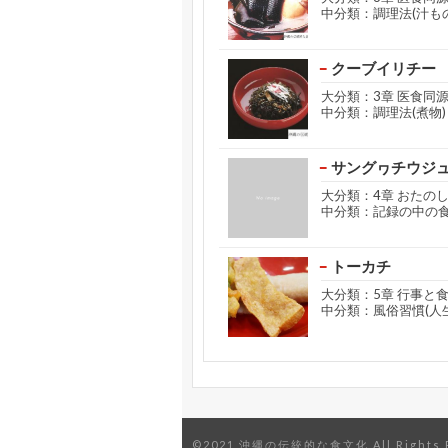
中分類：調理法(汁もの
クーブイリチー
大分類：3章 医食同
中分類：調理法(煮物)
サングヮチウジ
大分類：4章 おたの
中分類：記録の中の
トーカチ
大分類：5章 行事と
中分類：風俗習慣(人
©2021 沖縄の伝統的な食文化 All Rights R