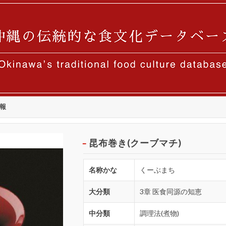
報
昆布巻き(クーブマチ)
名称かな
くーぶまち
大分類
3章 医食同源の知恵
中分類
調理法(煮物)