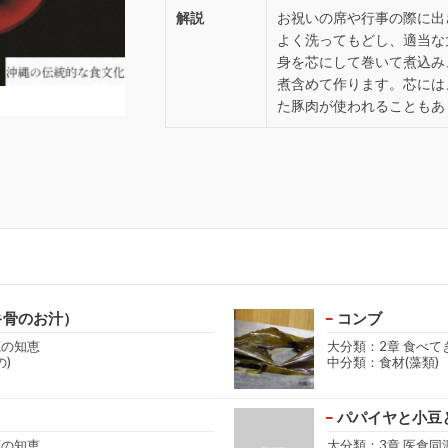
解説
お祝いの席や行事の際に出
よく洗ってもどし、適当な
身を芯にして巻いて煮込み
煮含めて作ります。芯には
た豚肉が使われることもあ
キ骨のお汁）
コンブ
源の知恵
大分類：2章 食べて
)
中分類：食材(藻類)
パパイヤと小豆
源の知恵
大分類：3章 医食同