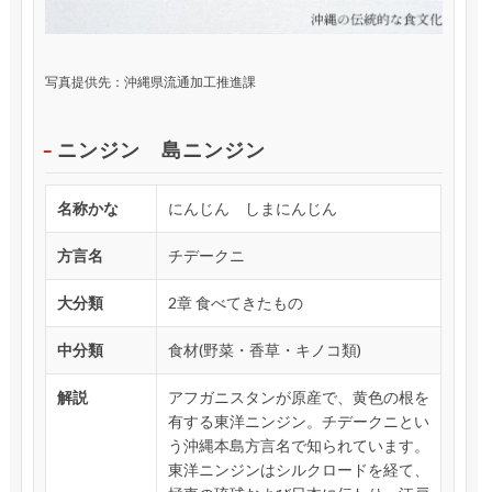
写真提供先：沖縄県流通加工推進課
ニンジン 島ニンジン
名称かな
にんじん しまにんじん
方言名
チデークニ
大分類
2章 食べてきたもの
中分類
食材(野菜・香草・キノコ類)
解説
アフガニスタンが原産で、黄色の根を
有する東洋ニンジン。チデークニとい
う沖縄本島方言名で知られています。
東洋ニンジンはシルクロードを経て、