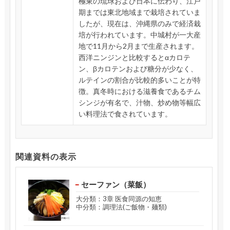
極東の琉球および日本に伝わり、江戸
期までは東北地域まで栽培されていま
したが、現在は、沖縄県のみで経済栽
培が行われています。中城村が一大産
地で11月から2月まで生産されます。
西洋ニンジンと比較するとαカロテ
ン、βカロテンおよび糖分が少なく、
ルテインの割合が比較的多いことが特
徴。真冬時における滋養食であるチム
シンジが有名で、汁物、炒め物等幅広
い料理法で食されています。
関連資料の表示
セーファン（菜飯）
大分類：3章 医食同源の知恵
中分類：調理法(ご飯物・麺類)