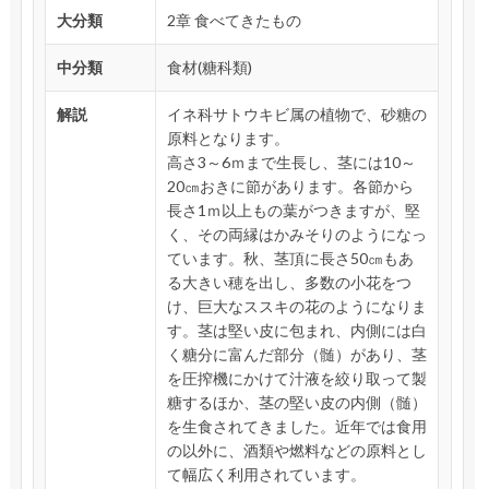
大分類
2章 食べてきたもの
中分類
食材(糖科類)
解説
イネ科サトウキビ属の植物で、砂糖の
原料となります。
高さ3～6ｍまで生長し、茎には10～
20㎝おきに節があります。各節から
長さ1ｍ以上もの葉がつきますが、堅
く、その両縁はかみそりのようになっ
ています。秋、茎頂に長さ50㎝もあ
る大きい穂を出し、多数の小花をつ
け、巨大なススキの花のようになりま
す。茎は堅い皮に包まれ、内側には白
く糖分に富んだ部分（髄）があり、茎
を圧搾機にかけて汁液を絞り取って製
糖するほか、茎の堅い皮の内側（髄）
を生食されてきました。近年では食用
の以外に、酒類や燃料などの原料とし
て幅広く利用されています。