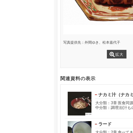
写真提供先：外間ゆき、松本嘉代子
拡大
関連資料の表示
ナカミ汁（ナカ
大分類：3章 医食同
中分類：調理法(汁もの
ラード
大分類：2章 食べて