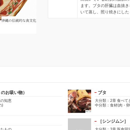
ます。ブタの肝臓は血抜き
いて蒸し、照り焼きにした
ミのお吸い物）
ブタ
源の知恵
大分類：2章 食べて
)
中分類：食材(肉・卵
［シンジムン］
きたもの
大分類：3章 医食同