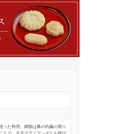
使った料理。網脂は豚の内臓の周り
ことで、方言でアミアンダとも呼び