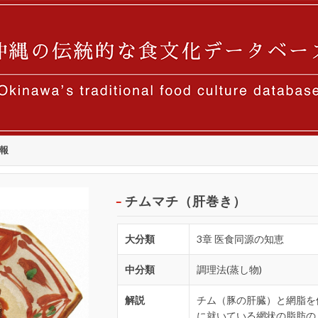
報
チムマチ（肝巻き）
大分類
3章 医食同源の知恵
中分類
調理法(蒸し物)
解説
チム（豚の肝臓）と網脂を
に就いている網状の脂肪の