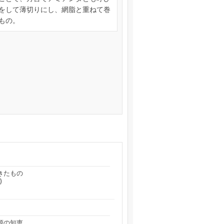
をして薄切りにし、網脂と重ねて巻
もの。
きたもの
)
源の知恵