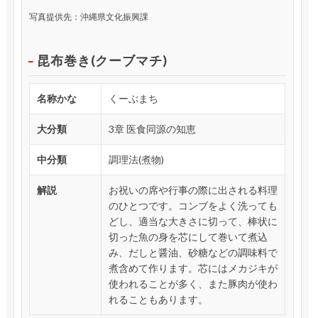
写真提供先：沖縄県文化振興課
昆布巻き(クーブマチ)
名称かな
くーぶまち
大分類
3章 医食同源の知恵
中分類
調理法(煮物)
解説
お祝いの席や行事の際に出される料理
のひとつです。コンブをよく洗っても
どし、適当な大きさに切って、棒状に
切った魚の身を芯にして巻いて煮込
み、だしと醤油、砂糖などの調味料で
煮含めて作ります。芯にはメカジキが
使われることが多く、また豚肉が使わ
れることもあります。