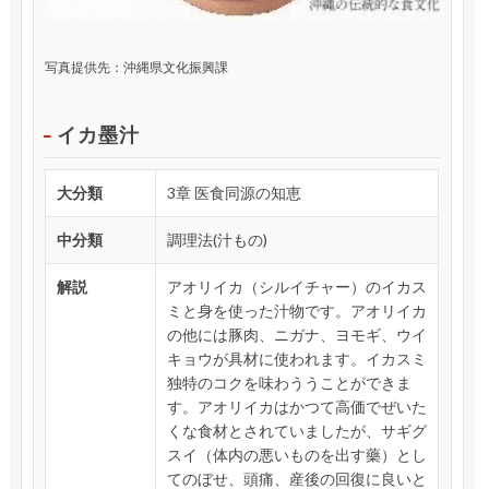
写真提供先：沖縄県文化振興課
イカ墨汁
大分類
3章 医食同源の知恵
中分類
調理法(汁もの)
解説
アオリイカ（シルイチャー）のイカス
ミと身を使った汁物です。アオリイカ
の他には豚肉、ニガナ、ヨモギ、ウイ
キョウが具材に使われます。イカスミ
独特のコクを味わううことができま
す。アオリイカはかつて高価でぜいた
くな食材とされていましたが、サギグ
スイ（体内の悪いものを出す藥）とし
てのぼせ、頭痛、産後の回復に良いと