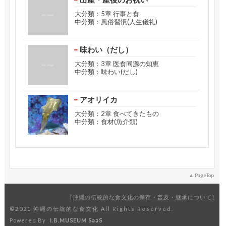
大分類：5章 行事と食
中分類：風俗習慣(人生儀礼)
味わい（だし）
大分類：3章 医食同源の知恵
中分類：味わい(だし)
アオリイカ
大分類：2章 食べてきたもの
中分類：食材(魚介類)
PageTop
沖縄の伝統的な食文化の保存・普及・継承について
©2021 沖縄の伝統的な食文化 All Rights Reserved.
Powered By
I.B.MUSEUM SaaS