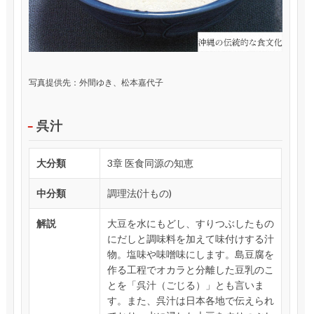
写真提供先：外間ゆき、松本嘉代子
呉汁
大分類
3章 医食同源の知恵
中分類
調理法(汁もの)
解説
大豆を水にもどし、すりつぶしたもの
にだしと調味料を加えて味付けする汁
物。塩味や味噌味にします。島豆腐を
作る工程でオカラと分離した豆乳のこ
とを「呉汁（ごじる）」とも言いま
す。また、呉汁は日本各地で伝えられ