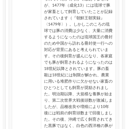
が、1477年（成化13）には琉球で豚
が家畜として飼育していたことが記録
されています（『朝鮮王朝実録』
〈1479年〉）。しかしこのころの琉
球では豚の消費は少なく、大量に消費
するようになったのは琉球国王の冊封
のため中国から訪れる冊封使一行への
対応が背景にあると考えられていま
す。その後飼育が盛んになり、各家庭
でも豚が飼育されるようになったのは
18世紀以降とされています。豚の畜
殺は18世紀には制限が解かれ、農業
に用いる堆肥作りに欠かせない家畜の
ひとつとしても飼育が奨励されまし
た。明治期以降、大規模な養豚が始ま
り、第二次世界大戦後頭数が激減しま
したが、品種改良や増殖により10年
後には戦前の飼育頭数まで回復しまし
た。その後、沖縄で広く飼育されてき
た黒豚ではなく、白色の西洋種の豚が