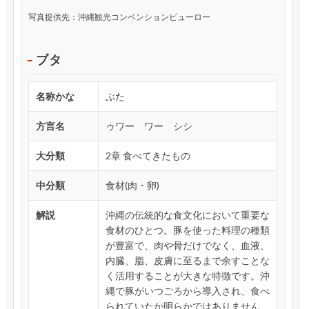
写真提供先：沖縄観光コンベンションビューロー
ブタ
名称かな
ぶた
方言名
ゥワー ワー シシ
大分類
2章 食べてきたもの
中分類
食材(肉・卵)
解説
沖縄の伝統的な食文化において重要な
食材のひとつ。豚を使った料理の種類
が豊富で、肉や骨だけでなく、血液、
内臓、脂、皮膚に至るまで余すことな
く活用することが大きな特徴です。沖
縄で豚がいつごろから導入され、食べ
られていたか明らかではありません