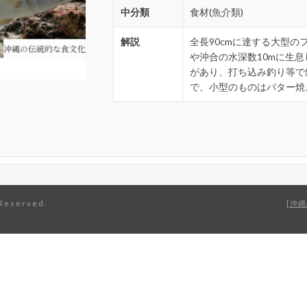
中分類
食材(魚介類)
解説
全長90cmに達する大型
や沖合の水深数10mに生
があり、打ち込み釣り等で
で、小型のものはバター焼
eserved.
沖縄