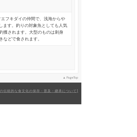
のフエフキダイの仲間で、浅海からや
息します。釣りの対象魚としても人気
釣獲されます。大型のものは刺身
きなどで食されます。
PageTop
の伝統的な食文化の保存・普及・継承について