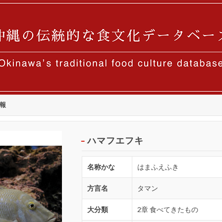
報
ハマフエフキ
名称かな
はまふえふき
方言名
タマン
大分類
2章 食べてきたもの