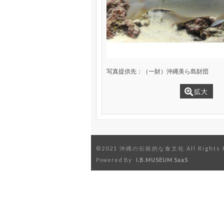
写真提供先：（一財）沖縄美ら島財団
拡大
©2021 沖縄の伝統的な食文化 All Rights R
Powered By
I.B.MUSEUM SaaS