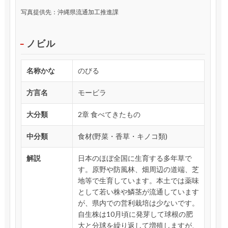
写真提供先：沖縄県流通加工推進課
ノビル
名称かな
のびる
方言名
モービラ
大分類
2章 食べてきたもの
中分類
食材(野菜・香草・キノコ類)
解説
日本のほぼ全国に生育する多年草で
す。原野や防風林、畑周辺の道端、芝
地等で生育しています。本土では薬味
として若い株や鱗茎が流通しています
が、県内での営利栽培は少ないです。
自生株は10月頃に発芽して球根の肥
大と分球を繰り返して増殖しますが、