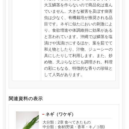
大玉鱗茎を作らないので商品化は進ん
でいません。大きな被害を及ぼす病害
虫は少なく、有機栽培が推奨される品
目です。ネギに似たにおいの刺激によ
り、食欲増進や体調維持に効果がある
と言われています。沖縄では鱗茎を塩
漬けや浅漬けにするほか、葉を茹でて
和え物としたり、汁物、ジューシーの
具にしたりして利用します。また、炒
め物、天ぷらなどにも調理され、料理
の彩にもなる、特徴的な香りの珍味と
して人気があります。
関連資料の表示
ネギ（ワケギ）
大分類：2章 食べてきたもの
中分類：食材(野菜・香草・キノコ類)