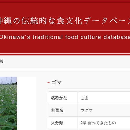
報
ゴマ
名称かな
ごま
方言名
ウグマ
大分類
2章 食べてきたもの