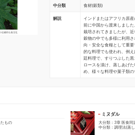
中分類
食材(穀類)
解説
インドまたはアフリカ原産
前に中国から渡来しました
栽培されてきましたが、近
穀物の中でも多様に利用さ
向・安全な食糧として重要
的な料理でも使われ、例え
廷料理で、すりつぶした黒
ロースを漬け、蒸しあげた
め、様々な料理や菓子類の
ミヌダル
きたもの
大分類：3章 医食同
中分類：調理法(蒸し