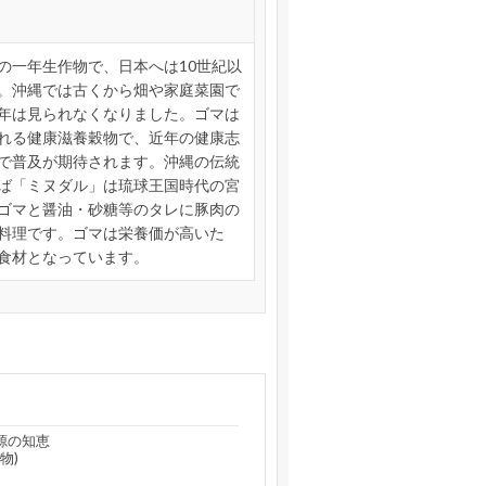
の一年生作物で、日本へは10世紀以
。沖縄では古くから畑や家庭菜園で
年は見られなくなりました。ゴマは
れる健康滋養穀物で、近年の健康志
で普及が期待されます。沖縄の伝統
ば「ミヌダル」は琉球王国時代の宮
ゴマと醤油・砂糖等のタレに豚肉の
料理です。ゴマは栄養価が高いた
食材となっています。
源の知恵
物)