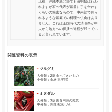
現在、沖縄本島北部でも清明祭は行わ
れますが家の代表が墓前に手を合わす
くらいの簡素なもので、中南部で見ら
れるような墓庭での料理の供食はあり
ません。これは王国時代の清明祭が中
央から地方への伝播の過程が残ってい
ると言われています。
関連資料の表示
ツルグミ
大分類：2章 食べてきたもの
中分類：食材(果実類)
ミヌダル
大分類：3章 医食同源の知恵
中分類：調理法(蒸し物)