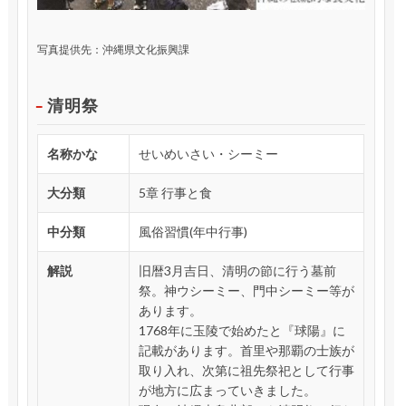
写真提供先：沖縄県文化振興課
清明祭
名称かな
せいめいさい・シーミー
大分類
5章 行事と食
中分類
風俗習慣(年中行事)
解説
旧暦3月吉日、清明の節に行う墓前
祭。神ウシーミー、門中シーミー等が
あります。
1768年に玉陵で始めたと『球陽』に
記載があります。首里や那覇の士族が
取り入れ、次第に祖先祭祀として行事
が地方に広まっていきました。