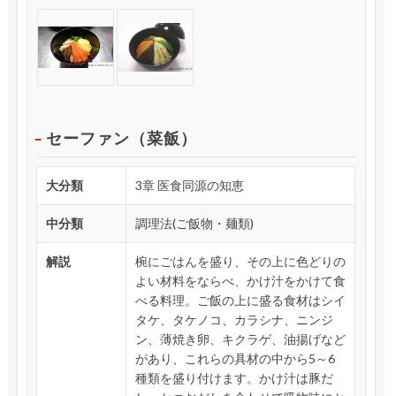
セーファン（菜飯）
大分類
3章 医食同源の知恵
中分類
調理法(ご飯物・麺類)
解説
椀にごはんを盛り、その上に色どりの
よい材料をならべ、かけ汁をかけて食
べる料理。ご飯の上に盛る食材はシイ
タケ、タケノコ、カラシナ、ニンジ
ン、薄焼き卵、キクラゲ、油揚げなど
があり、これらの具材の中から5～6
種類を盛り付けます。かけ汁は豚だ