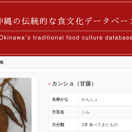
報
カンショ（甘藷）
名称かな
かんしょ
方言名
ンム
大分類
2章 食べてきたもの