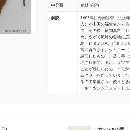
中分類
食材(芋類)
解説
1605年に野国総管（生没
人）が中国の福建省から苗
で、その後、儀間真常（15
め、やがて琉球の各地に広
糖、ビタミンA、ビタミン
富に含みます。ウムニー（
調理したもの）、蒸し芋、
理されます。また、サツマ
ことが難しいため、イモか
ムクジ」を作っていました
るので常備され、使うとき
ーギーやンムクジプットゥ
イモ）
カンショの葉