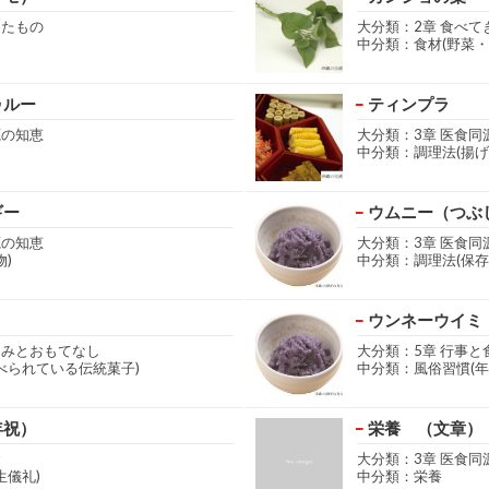
きたもの
大分類：2章 食べて
中分類：食材(野菜・
ゥルー
ティンプラ
源の知恵
大分類：3章 医食同
中分類：調理法(揚げ
ギー
ウムニー（つぶ
源の知恵
大分類：3章 医食同
)
中分類：調理法(保存
ウンネーウイミ
しみとおもてなし
大分類：5章 行事と
べられている伝統菓子)
中分類：風俗習慣(年
年祝）
栄養 （文章）
食
大分類：3章 医食同
生儀礼)
中分類：栄養