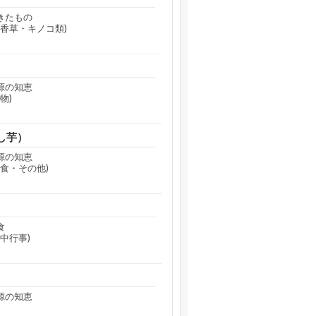
きたもの
香草・キノコ類)
源の知恵
物)
し芋）
源の知恵
食・その他)
食
中行事)
源の知恵