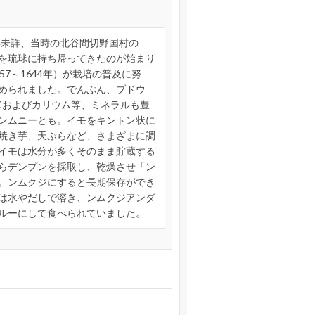
年未詳、当時の北谷間切野国村の
を琉球に持ち帰ってきたのが始まり
57～1644年）が栽培の普及に努
められました。でんぷん、ブドウ
Cおよびカリウム等、ミネラルも豊
ンムニーとも。イモをキントン状に
焼き芋、天ぷらなど、さまざまに調
イモは水分が多くそのまま貯蔵する
らデンプンを採取し、乾燥させ「ン
。ンムクジにすると長期保存ができ
は水やだしで溶き、ンムクジアンダ
ルーにして食べられていました。