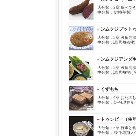
大分類：2章 食べて
中分類：食材(芋類)
ンムクジプット
大分類：3章 医食同
中分類：調理法(煮物)
ンムクジアンダ
大分類：3章 医食同
中分類：調理法(揚げ物
くずもち
大分類：4章 おたの
中分類：菓子(現在食
トゥシビー（生
大分類：5章 行事と
中分類：風俗習慣(人