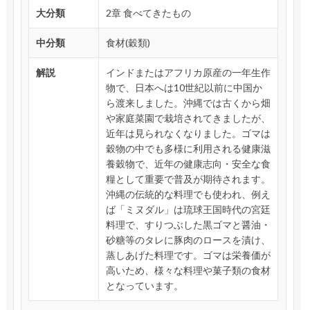
大分類
2章 食べてきたもの
中分類
食材(穀類)
解説
インドまたはアフリカ原産の一年生作
物で、日本へは10世紀以前に中国か
ら渡来しました。沖縄では古くから畑
や家庭菜園で栽培されてきましたが、
近年は見られなくなりました。ゴマは
穀物の中でも多様に利用される健康滋
養穀物で、近年の健康志向・安全な食
糧として重要で普及が期待されます。
沖縄の伝統的な料理でも使われ、例え
ば「ミヌダル」は琉球王国時代の宮廷
料理で、すりつぶした黒ゴマと醤油・
砂糖等のタレに豚肉のロースを漬け、
蒸しあげた料理です。ゴマは栄養価が
高いため、様々な料理や菓子類の食材
となっています。