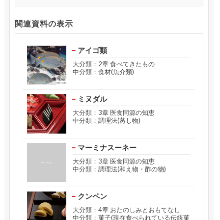
関連資料の表示
アイゴ類
大分類：2章 食べてきたもの
中分類：食材(魚介類)
ミヌダル
大分類：3章 医食同源の知恵
中分類：調理法(蒸し物)
マーミナスーネー
大分類：3章 医食同源の知恵
中分類：調理法(和え物・酢の物)
クンペン
大分類：4章 おたのしみとおもてなし
中分類：菓子(現在食べられている伝統菓