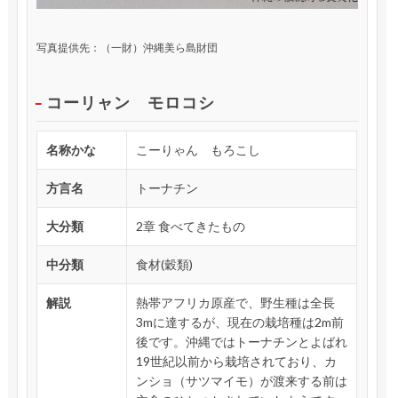
写真提供先：（一財）沖縄美ら島財団
コーリャン モロコシ
名称かな
こーりゃん もろこし
方言名
トーナチン
大分類
2章 食べてきたもの
中分類
食材(穀類)
解説
熱帯アフリカ原産で、野生種は全長
3mに達するが、現在の栽培種は2m前
後です。沖縄ではトーナチンとよばれ
19世紀以前から栽培されており、カ
ンショ（サツマイモ）が渡来する前は