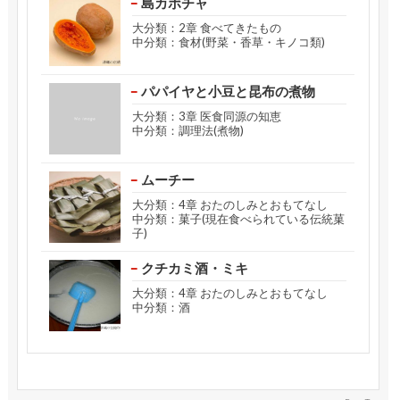
島カボチャ
大分類：2章 食べてきたもの
中分類：食材(野菜・香草・キノコ類)
パパイヤと小豆と昆布の煮物
大分類：3章 医食同源の知恵
中分類：調理法(煮物)
ムーチー
大分類：4章 おたのしみとおもてなし
中分類：菓子(現在食べられている伝統菓
子)
クチカミ酒・ミキ
大分類：4章 おたのしみとおもてなし
中分類：酒