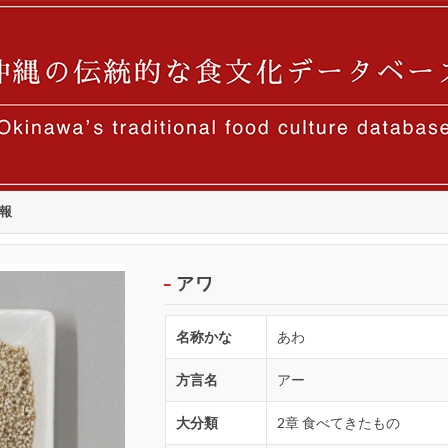
報
アワ
名称かな
あわ
方言名
アー
大分類
2章 食べてきたもの