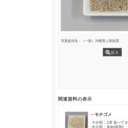
写真提供先：（一財）沖縄美ら島財団
拡大
関連資料の表示
モチゴメ
大分類：2章 食べて
中分類：食材(穀類)