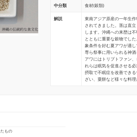
中分類
食材(穀類)
解説
東南アジア原産の一年生作
されてきました。茎は直立し
します。沖縄への来歴は不
とともに重要な穀物でした
象条件を好む夏アワが適し
専ら祭事に用いられる神酒
アワにはトリプトファン、
れらは眠気を促進させる必
摂取で不眠症を改善できる
ざい、粟餅など様々な料理
きたもの