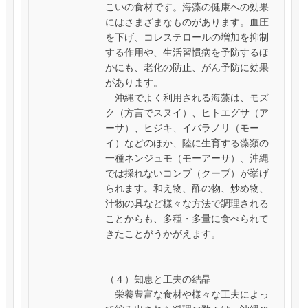
こいの食材です。海藻の健康への効果
にはさまざまなものがあります。血圧
を下げ、コレステロールの増加を抑制
する作用や、生活習慣病を予防するほ
かにも、老化の防止、がん予防に効果
があります。
沖縄でよく利用される海藻は、モズ
ク（方言でスヌイ）、ヒトエグサ（ア
ーサ）、ヒジキ、イバラノリ（モー
イ）などのほか、陸に生育する藻類の
一種ネンジュモ（モーアーサ）、沖縄
では採れないコンブ（クーブ）が挙げ
られます。和え物、酢の物、炒め物、
汁物の具など様々な方法で調理される
ことからも、多種・多量に食べられて
きたことがうかがえます。
（４）知恵と工夫の結晶
栄養豊富な食材や様々な工夫によっ