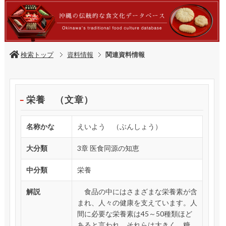
検索トップ
資料情報
関連資料情報
栄養 （文章）
名称かな
えいよう （ぶんしょう）
大分類
3章 医食同源の知恵
中分類
栄養
解説
食品の中にはさまざまな栄養素が含
まれ、人々の健康を支えています。人
間に必要な栄養素は45～50種類ほど
あると言われ、それらは大きく、糖