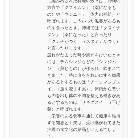
て編み出された料理の数々は、沖縄の
方言で「クスイムン」（薬になるも
の）や「ウジニー」（体力の補給）と
呼ばれます。こういった滋養があるも
のを食べたとき、沖縄では「クスイナ
タン」（薬になった）と言ったり、
「クンチがつく」（スタミナがつく）
と言ったりします。
疲れがたまった時や風邪をひいたとき
には、チムシンジなどの「シンジム
ン」（煎じもの）が作られ、飲まれて
きました。特に血をきれいにする効果
があるとするものは「チーシマシグス
イ」（血を澄ます薬）、体内から悪い
ものを出し体の不調を整える働きがあ
るとするものは「サギグスイ」（下げ
薬）と呼ばれます。
栄養のある食事を通して健康を維持
する知恵と工夫は、受け継がれてきた
沖縄の食文化の結晶といえるでしょ
う。