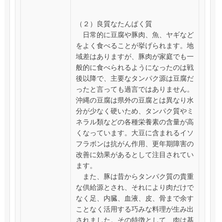
（２）良質なたんぱく質
日常的に豆腐や豚肉、魚、ヤギなど
をよく食べることが挙げられます。地
域差はありますが、豚肉が家庭でも一
般的に食べられるようになったのは戦
後以降で、主要なタンパク源は豆腐だ
ったと言っても過言ではありません。
沖縄の豆腐は県外の豆腐とは異なり水
分が少なく硬いため、タンパク質やミ
ネラル類などの各種栄養素の含量が高
くなっています。大豆に含まれるイソ
フラボンは抗がん作用、更年期障害の
改善に効果があるとして注目されてい
ます。
また、豚は昔からタンパク質の貴重
な供給源とされ、それにより肉だけで
なく足、内臓、血液、皮、骨まで余す
ことなく活用する巧みな料理が生み出
されました。その特徴として、肉は基