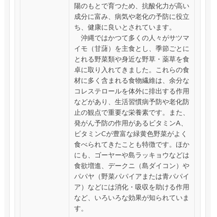
陽のもとで育つため、抗酸化力が高い
成分に富み、病気や老化の予防に役立
ち、健康に良いとされています。
沖縄ではかつて多くの人々がサツマ
イモ（甘藷）を主食とし、季節ごとに
とれる野菜類や身近な野草・薬草を食
卓に取り入れてきました。これらの食
材に多く含まれる食物繊維は、余分な
コレステロールを体外に排出する作用
などがあり、生活習慣病予防や老化防
止の観点で重要な栄養素です。また、
発がん予防の作用があるビタミンA、
ビタミンCが豊富な緑黄色野菜がよく
食べられてきたことも特徴です。ほか
にも、ゴーヤーや島ラッキョウなどは
食欲増進、デークニ（島ダイコン）や
パパヤ（野菜パパイアまたは青パパイ
ア）などには消化・吸収を助ける作用
など、いろいろな効果が知られていま
す。