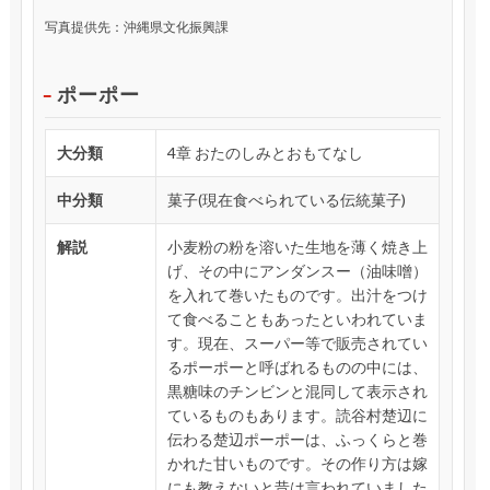
写真提供先：沖縄県文化振興課
ポーポー
大分類
4章 おたのしみとおもてなし
中分類
菓子(現在食べられている伝統菓子)
解説
小麦粉の粉を溶いた生地を薄く焼き上
げ、その中にアンダンスー（油味噌）
を入れて巻いたものです。出汁をつけ
て食べることもあったといわれていま
す。現在、スーパー等で販売されてい
るポーポーと呼ばれるものの中には、
黒糖味のチンビンと混同して表示され
ているものもあります。読谷村楚辺に
伝わる楚辺ポーポーは、ふっくらと巻
かれた甘いものです。その作り方は嫁
にも教えないと昔は言われていました