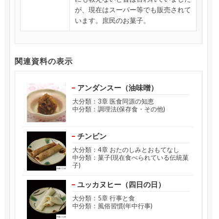
が、現在はスーパー等でも販売されて
います。庶民のお菓子。
関連資料の表示
アンダンスー（油味噌）
大分類：3章 医食同源の知恵
中分類：調理法(保存食・その他)
チンビン
大分類：4章 おたのしみとおもてなし
中分類：菓子(現在食べられている伝統菓
子)
ユッカヌヒー（四日の日）
大分類：5章 行事と食
中分類：風俗習慣(年中行事)