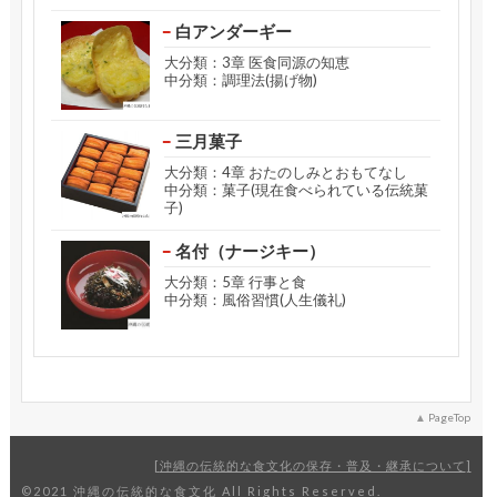
白アンダーギー
大分類：3章 医食同源の知恵
中分類：調理法(揚げ物)
三月菓子
大分類：4章 おたのしみとおもてなし
中分類：菓子(現在食べられている伝統菓
子)
名付（ナージキー）
大分類：5章 行事と食
中分類：風俗習慣(人生儀礼)
PageTop
沖縄の伝統的な食文化の保存・普及・継承について
©2021 沖縄の伝統的な食文化 All Rights Reserved.