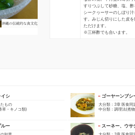
すりつぶして砂糖、塩、酢
シークヮーサーのしぼり汁
す。みじん切りにした皮を
ただけます。
※三杯酢でも合います。
レイシ
ゴーヤーンブシ
きたもの
大分類：3章 医食同
香草・キノコ類)
中分類：調理法(煮物
プルー
スーネー、ウサ
源の知恵
大分類：3章 医食同