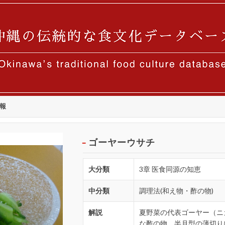
報
ゴーヤーウサチ
大分類
3章 医食同源の知恵
中分類
調理法(和え物・酢の物)
解説
夏野菜の代表ゴーヤー（ニ
な酢の物。半月型の薄切り