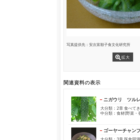
写真提供先：安次富順子食文化研究所
拡大
関連資料の表示
ニガウリ ツル
大分類：2章 食べて
中分類：食材(野菜・
ゴーヤーチャン
大分類：3章 医食同