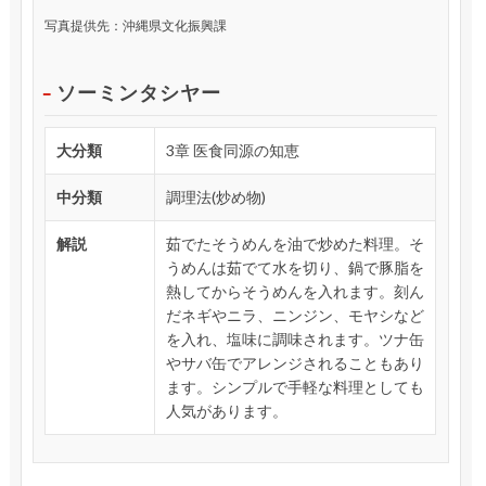
写真提供先：沖縄県文化振興課
ソーミンタシヤー
大分類
3章 医食同源の知恵
中分類
調理法(炒め物)
解説
茹でたそうめんを油で炒めた料理。そ
うめんは茹でて水を切り、鍋で豚脂を
熱してからそうめんを入れます。刻ん
だネギやニラ、ニンジン、モヤシなど
を入れ、塩味に調味されます。ツナ缶
やサバ缶でアレンジされることもあり
ます。シンプルで手軽な料理としても
人気があります。