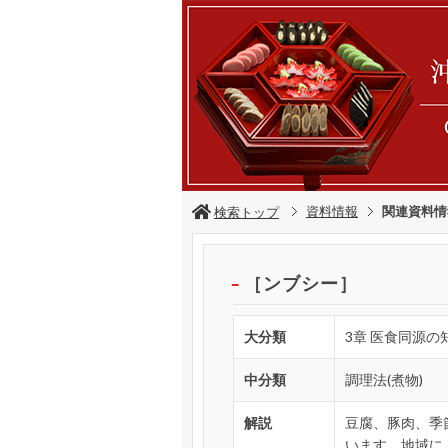
資料情報
関連資料情
検索トップ
［ンブシー］
大分類
3章 医食同源の
中分類
調理法(煮物)
解説
豆腐、豚肉、季
います。地域に