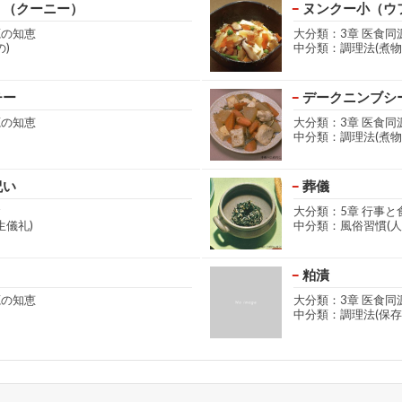
）（クーニー）
ヌンクー小（ウ
源の知恵
大分類：3章 医食同
)
中分類：調理法(煮物
チー
デークニンブシ
源の知恵
大分類：3章 医食同
中分類：調理法(煮物
祝い
葬儀
食
大分類：5章 行事と
生儀礼)
中分類：風俗習慣(人
粕漬
源の知恵
大分類：3章 医食同
中分類：調理法(保存