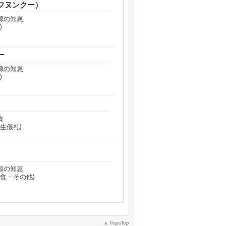
フヌンクー）
源の知恵
)
ー
源の知恵
)
食
生儀礼)
源の知恵
食・その他)
PageTop