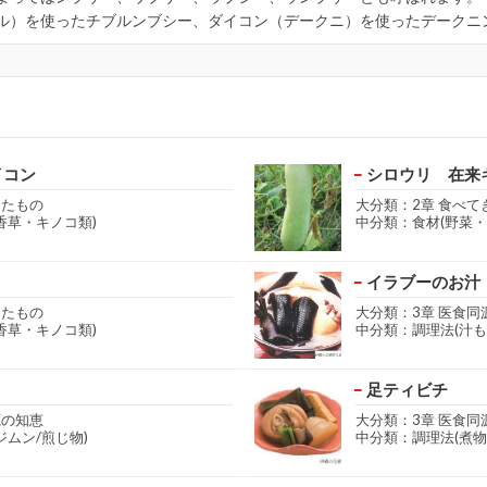
ル）を使ったチブルンブシー、ダイコン（デークニ）を使ったデークニ
イコン
シロウリ 在来
きたもの
大分類：2章 食べて
香草・キノコ類)
中分類：食材(野菜・
イラブーのお汁
きたもの
大分類：3章 医食同
香草・キノコ類)
中分類：調理法(汁も
足ティビチ
源の知恵
大分類：3章 医食同
ジムン/煎じ物)
中分類：調理法(煮物