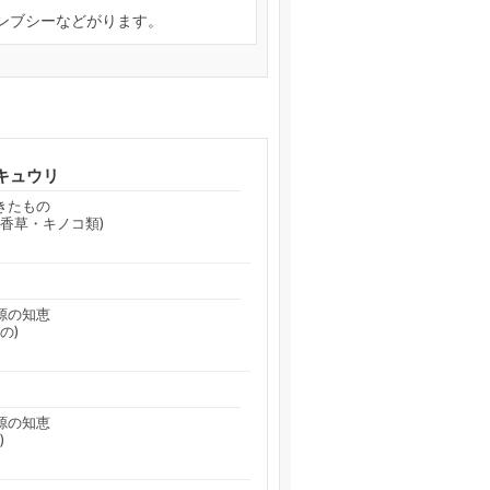
ンブシーなどがります。
キュウリ
きたもの
香草・キノコ類)
源の知恵
の)
源の知恵
)