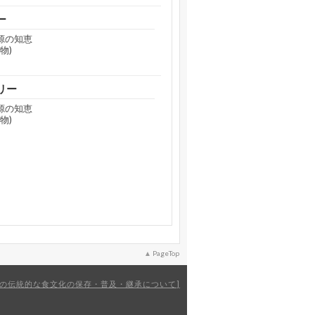
ー
源の知恵
物)
リー
源の知恵
物)
PageTop
の伝統的な食文化の保存・普及・継承について