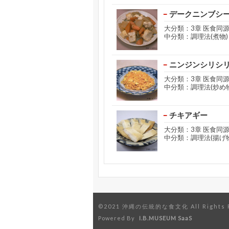
デークニンブシ
大分類：3章 医食同
中分類：調理法(煮物)
ニンジンシリシ
大分類：3章 医食同
中分類：調理法(炒め物
チキアギー
大分類：3章 医食同
中分類：調理法(揚げ物
©2021 沖縄の伝統的な食文化 All Rights R
Powered By
I.B.MUSEUM SaaS