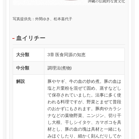
写真提供先：外間ゆき、松本嘉代子
血イリチー
大分類
3章 医食同源の知恵
中分類
調理法(煮物)
解説
豚やヤギ、牛の血の炒め煮。豚の血は
塩と片栗粉を混ぜて固め、蒸すなどし
て保存されていました。法事に多く使
われる料理ですが、野菜とまぜて普段
のおかずにもされます。豚肉やカラシ
ナなどの葉物野菜、ニンジン、切り干
し大根、干しシイタケ、カマボコを具
材とし、豚の血の塊は具材と一緒にも
みほぐしたり、細かく刻んだりしてか