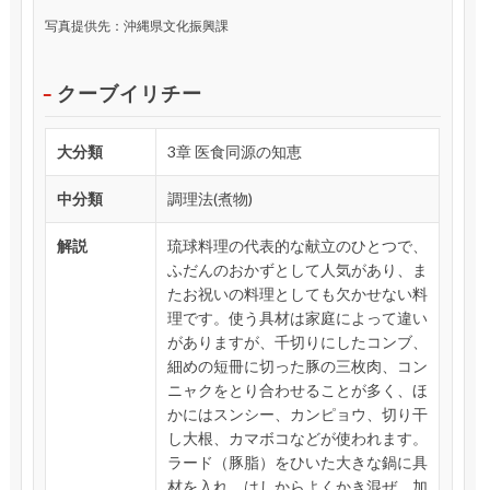
写真提供先：沖縄県文化振興課
クーブイリチー
大分類
3章 医食同源の知恵
中分類
調理法(煮物)
解説
琉球料理の代表的な献立のひとつで、
ふだんのおかずとして人気があり、ま
たお祝いの料理としても欠かせない料
理です。使う具材は家庭によって違い
がありますが、千切りにしたコンブ、
細めの短冊に切った豚の三枚肉、コン
ニャクをとり合わせることが多く、ほ
かにはスンシー、カンピョウ、切り干
し大根、カマボコなどが使われます。
ラード（豚脂）をひいた大きな鍋に具
材を入れ、はしからよくかき混ぜ、加