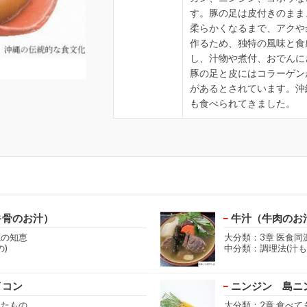
す。豚の足は皮付きのまま
柔らかくなるまで、アクや
作るため、独特の風味と食
し、汁物や煮付、おでんに
豚の足と皮にはコラーゲン
があるとされています。沖
も食べられてきました。
キ骨のお汁）
牛汁（牛肉のお
源の知恵
大分類：3章 医食同
)
中分類：調理法(汁も
イコン
ニンジン 島ニ
きたもの
大分類：2章 食べて