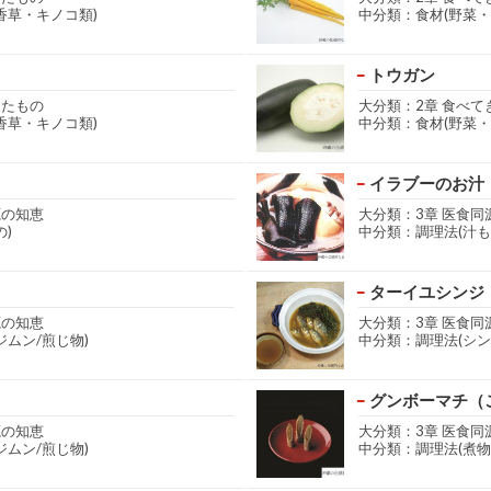
香草・キノコ類)
中分類：食材(野菜・
トウガン
きたもの
大分類：2章 食べて
香草・キノコ類)
中分類：食材(野菜・
イラブーのお汁
源の知恵
大分類：3章 医食同
)
中分類：調理法(汁も
ターイユシンジ
源の知恵
大分類：3章 医食同
ジムン/煎じ物)
中分類：調理法(シン
グンボーマチ（
源の知恵
大分類：3章 医食同
ジムン/煎じ物)
中分類：調理法(煮物