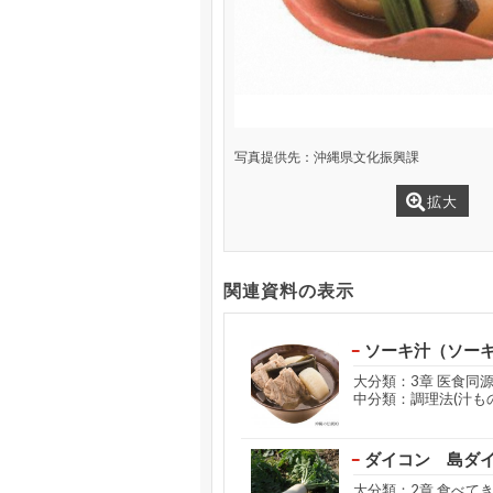
写真提供先：沖縄県文化振興課
拡大
関連資料の表示
ソーキ汁（ソー
大分類：3章 医食同
中分類：調理法(汁もの
ダイコン 島ダ
大分類：2章 食べて