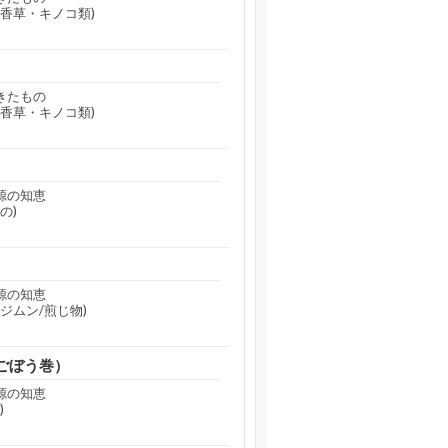
香草・キノコ類)
きたもの
香草・キノコ類)
源の知恵
の)
源の知恵
ジムン/煎じ物)
ごぼう巻）
源の知恵
)