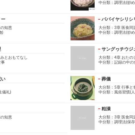
中分類：調理法(炒め
リー
パパイヤシリシ
源の知恵
大分類：3章 医食同
)
中分類：調理法(炒め
理
サングヮチウジ
しみとおもてなし
大分類：4章 おた
食事
中分類：記録の中の
祝い
葬儀
食
大分類：5章 行事と
生儀礼)
中分類：風俗習慣(人
粕漬
源の知恵
大分類：3章 医食同
中分類：調理法(保存