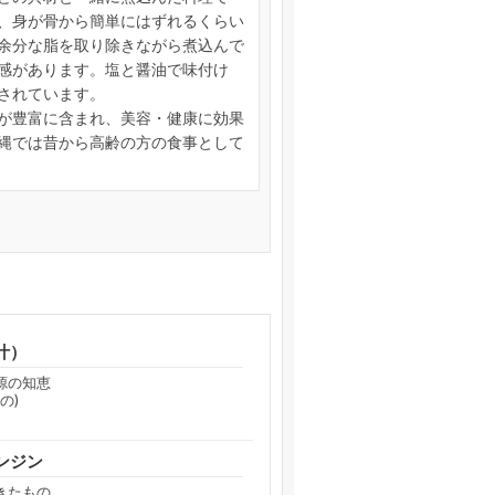
、身が骨から簡単にはずれるくらい
余分な脂を取り除きながら煮込んで
感があります。塩と醤油で味付け
されています。
が豊富に含まれ、美容・健康に効果
縄では昔から高齢の方の食事として
汁）
源の知恵
の)
ンジン
きたもの