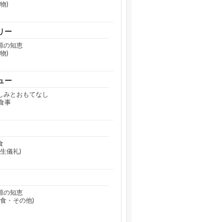
物)
リー
源の知恵
物)
ュー
のしみとおもてなし
食事
食
生儀礼)
源の知恵
食・その他)