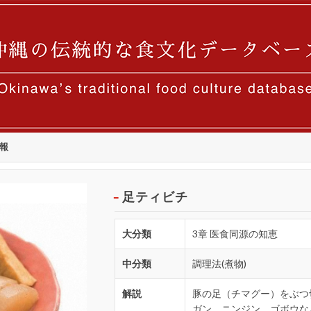
報
足ティビチ
大分類
3章 医食同源の知恵
中分類
調理法(煮物)
解説
豚の足（チマグー）をぶつ
ガン、ニンジン、ゴボウな