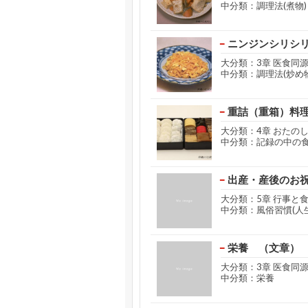
中分類：調理法(煮物)
ニンジンシリシ
大分類：3章 医食同
中分類：調理法(炒め物
重詰（重箱）料
大分類：4章 おたの
中分類：記録の中の
出産・産後のお
大分類：5章 行事と
中分類：風俗習慣(人
栄養 （文章）
大分類：3章 医食同
中分類：栄養