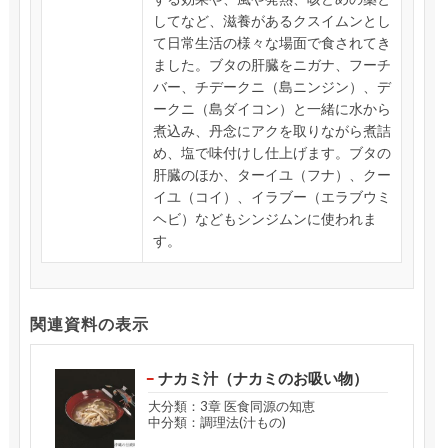
してなど、滋養があるクスイムンとし
て日常生活の様々な場面で食されてき
ました。ブタの肝臓をニガナ、フーチ
バー、チデークニ（島ニンジン）、デ
ークニ（島ダイコン）と一緒に水から
煮込み、丹念にアクを取りながら煮詰
め、塩で味付けし仕上げます。ブタの
肝臓のほか、ターイユ（フナ）、クー
イユ（コイ）、イラブー（エラブウミ
ヘビ）などもシンジムンに使われま
す。
関連資料の表示
ナカミ汁（ナカミのお吸い物）
大分類：3章 医食同源の知恵
中分類：調理法(汁もの)