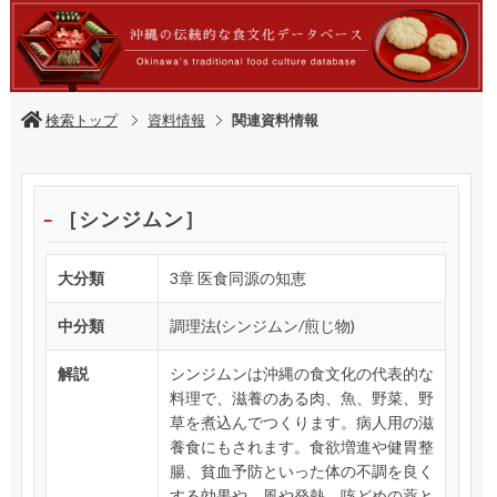
検索トップ
資料情報
関連資料情報
［シンジムン］
大分類
3章 医食同源の知恵
中分類
調理法(シンジムン/煎じ物)
解説
シンジムンは沖縄の食文化の代表的な
料理で、滋養のある肉、魚、野菜、野
草を煮込んでつくります。病人用の滋
養食にもされます。食欲増進や健胃整
腸、貧血予防といった体の不調を良く
する効果や、風や発熱、咳どめの薬と