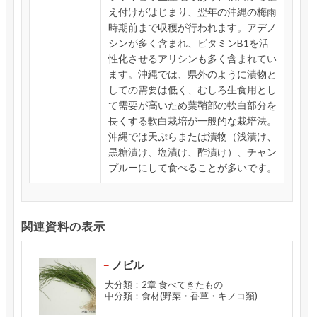
え付けがはじまり、翌年の沖縄の梅雨
時期前まで収穫が行われます。アデノ
シンが多く含まれ、ビタミンB1を活
性化させるアリシンも多く含まれてい
ます。沖縄では、県外のように漬物と
しての需要は低く、むしろ生食用とし
て需要が高いため葉鞘部の軟白部分を
長くする軟白栽培が一般的な栽培法。
沖縄では天ぷらまたは漬物（浅漬け、
黒糖漬け、塩漬け、酢漬け）、チャン
プルーにして食べることが多いです。
関連資料の表示
ノビル
大分類：2章 食べてきたもの
中分類：食材(野菜・香草・キノコ類)