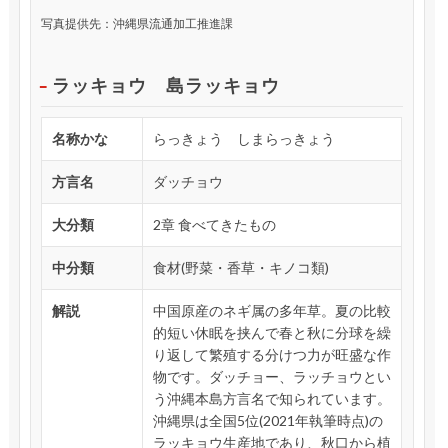
写真提供先：沖縄県流通加工推進課
ラッキョウ 島ラッキョウ
名称かな
らっきょう しまらっきょう
方言名
ダッチョウ
大分類
2章 食べてきたもの
中分類
食材(野菜・香草・キノコ類)
解説
中国原産のネギ属の多年草。夏の比較
的短い休眠を挟んで春と秋に分球を繰
り返して繁殖する分けつ力が旺盛な作
物です。ダッチョー、ラッチョウとい
う沖縄本島方言名で知られています。
沖縄県は全国5位(2021年執筆時点)の
ラッキョウ生産地であり、秋口から植