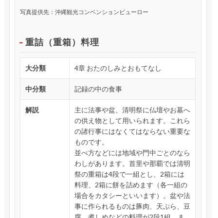
写真提供先：沖縄観光コンベンションビューロー
重詰（重箱）料理
大分類
4章 おたのしみとおもてなし
中分類
記録の中の食事
解説
主に法事や盆、清明祭に仏壇やお墓へ
の供え物として用いられます。これら
の諸行事にはなくてはならない重要な
ものです。
並べ方などには地域や門中ごとのなら
わしがあります。首里や那覇では清明
祭の重箱は4段で一組とし、2箱には
料理、2箱に餅を詰めます（各一組の
場合をカタシーといいます）。盆や法
事に作られるものは豚肉、天ぷら、豆
腐、煮しめなどの料理が2段1組、ま