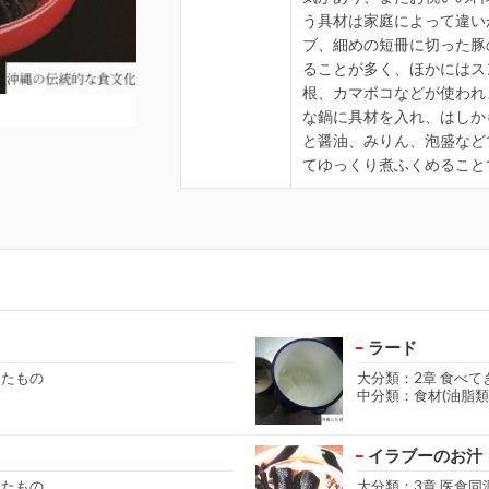
う具材は家庭によって違い
ブ、細めの短冊に切った豚
ることが多く、ほかにはス
根、カマボコなどが使われ
な鍋に具材を入れ、はしか
と醤油、みりん、泡盛など
てゆっくり煮ふくめること
ラード
きたもの
大分類：2章 食べて
中分類：食材(油脂類
イラブーのお汁
きたもの
大分類：3章 医食同