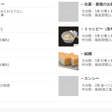
ュー
出産・産後のお
しみとおもてなし
大分類：5章 行事と
食事
中分類：風俗習慣(人
ー）
トゥシビー（生
食
大分類：5章 行事と
生儀礼)
中分類：風俗習慣(人
結婚
食
大分類：5章 行事と
生儀礼)
中分類：風俗習慣(人
スンシー
源の知恵
大分類：2章 食べて
中分類：食材(加工食