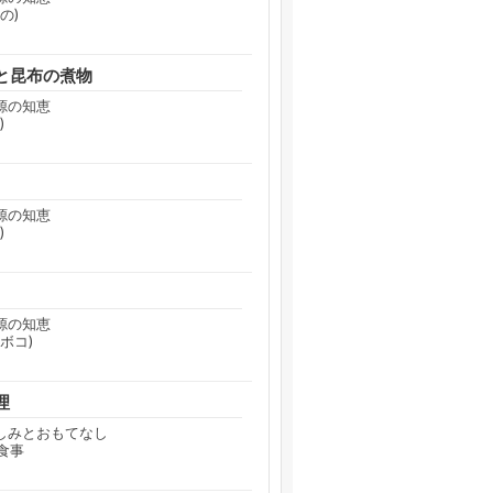
の)
と昆布の煮物
源の知恵
)
源の知恵
)
源の知恵
ボコ)
理
のしみとおもてなし
食事