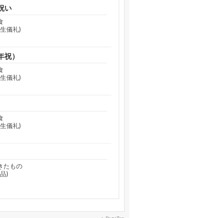
祝い
食
生儀礼)
年祝）
食
生儀礼)
食
生儀礼)
きたもの
品)
PageTop