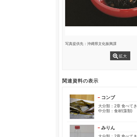
写真提供先：沖縄県文化振興課
拡大
関連資料の表示
コンブ
大分類：2章 食べて
中分類：食材(藻類)
みりん
大分類：2章 食べて