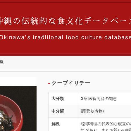
報
クーブイリチー
大分類
3章 医食同源の知恵
中分類
調理法(煮物)
解説
琉球料理の代表的な献立の
気があり、またお祝いの料