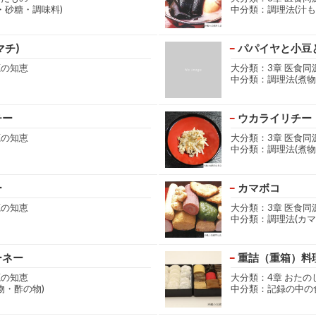
・砂糖・調味料)
中分類：調理法(汁も
マチ)
パパイヤと小豆
源の知恵
大分類：3章 医食同
中分類：調理法(煮物
チー
ウカライリチー
源の知恵
大分類：3章 医食同
中分類：調理法(煮物
ー
カマボコ
源の知恵
大分類：3章 医食同
中分類：調理法(カマ
ーネー
重詰（重箱）料
源の知恵
大分類：4章 おた
物・酢の物)
中分類：記録の中の