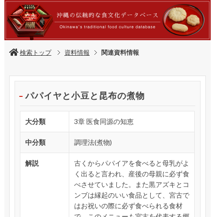
検索トップ
資料情報
関連資料情報
パパイヤと小豆と昆布の煮物
大分類
3章 医食同源の知恵
中分類
調理法(煮物)
解説
古くからパパイアを食べると母乳がよ
く出ると言われ、産後の母親に必ず食
べさせていました。また黒アズキとコ
ンブは縁起のいい食品として、宮古で
はお祝いの際に必ず食べられる食材
で、このメニューも宮古を代表する郷