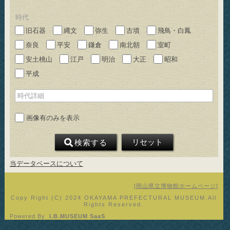
時代
旧石器
縄文
弥生
古墳
飛鳥・白鳳
奈良
平安
鎌倉
南北朝
室町
安土桃山
江戸
明治
大正
昭和
平成
時代詳細
画像有のみを表示
リセット
検索
する
当データベースについて
岡山県立博物館ホームページ
Copy Right (C) 2024 OKAYAMA PREFECTURAL MUSEUM.All
Rights Reserved.
Powered By
I.B.MUSEUM SaaS