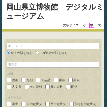
岡山県立博物館 デジタルミ
ュージアム
大
文字サイズ：
小
中
キーワード
全ての語を含む
いずれかの語を含む
資料名
分野
絵画
彫刻
工芸品
書跡
典籍
古文書
考古資料
歴史資料
民俗
指定文化財
国宝
国指定重文
県指定重文
市町村指定重文